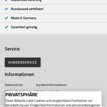
1 Stern
<1 %
Bundesweit zertifiziert
Made in Germany
Garantiert günstig
Service
KUNDENSERVICE
Informationen
Datenschutz
Kundeninformationen
Widerrufsrecht
Vertrag widerrufen
PRIVATSPHÄRE
AGB
Impressum
Diese Website nutzt Cookies und vergleichbare Funktionen zur
Barrierefreiheit
Unternehmen
Verarbeitung von Endgeräteinformationen und personenbezogenen