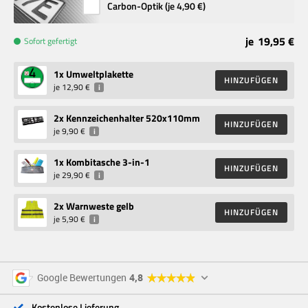
Carbon-Optik (je
4,90 €
)
je
19,95 €
Sofort gefertigt
1
x Umweltplakette
HINZUFÜGEN
je
12,90 €
i
2
x Kennzeichenhalter 520x110mm
HINZUFÜGEN
je
9,90 €
i
1
x Kombitasche 3-in-1
HINZUFÜGEN
je
29,90 €
i
2
x Warnweste gelb
HINZUFÜGEN
je
5,90 €
i
5 Sterne
96 %
Google Bewertungen
4,8
4 Sterne
3 %
3 Sterne
<1 %
Kostenlose Lieferung
2 Sterne
<1 %