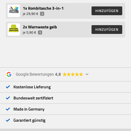
1
x Kombitasche 3-in-1
HINZUFÜGEN
je
29,90 €
i
2
x Warnweste gelb
HINZUFÜGEN
je
5,90 €
i
5 Sterne
96 %
Google Bewertungen
4,8
4 Sterne
3 %
3 Sterne
<1 %
Kostenlose Lieferung
2 Sterne
<1 %
1 Stern
<1 %
Bundesweit zertifiziert
Made in Germany
Garantiert günstig