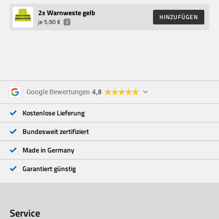
2
x Warnweste gelb
HINZUFÜGEN
je
5,90 €
i
5 Sterne
96 %
Google Bewertungen
4,8
4 Sterne
3 %
3 Sterne
<1 %
Kostenlose Lieferung
2 Sterne
<1 %
1 Stern
<1 %
Bundesweit zertifiziert
Made in Germany
Garantiert günstig
Service