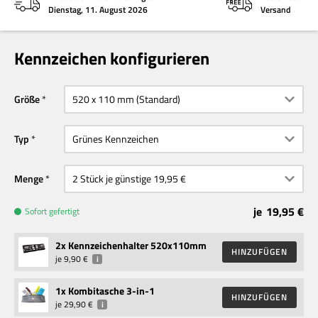
Dienstag, 11. August 2026
Versand
Kennzeichen konfigurieren
Größe
Typ
Menge
je
19,95 €
Sofort gefertigt
2
x Kennzeichenhalter 520x110mm
HINZUFÜGEN
je
9,90 €
i
1
x Kombitasche 3-in-1
HINZUFÜGEN
je
29,90 €
i