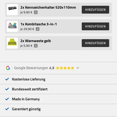
2
x Kennzeichenhalter 520x110mm
HINZUFÜGEN
je
9,90 €
i
1
x Kombitasche 3-in-1
HINZUFÜGEN
je
29,90 €
i
2
x Warnweste gelb
HINZUFÜGEN
je
5,90 €
i
5 Sterne
96 %
Google Bewertungen
4,8
4 Sterne
3 %
3 Sterne
<1 %
Kostenlose Lieferung
2 Sterne
<1 %
1 Stern
<1 %
Bundesweit zertifiziert
Made in Germany
Garantiert günstig