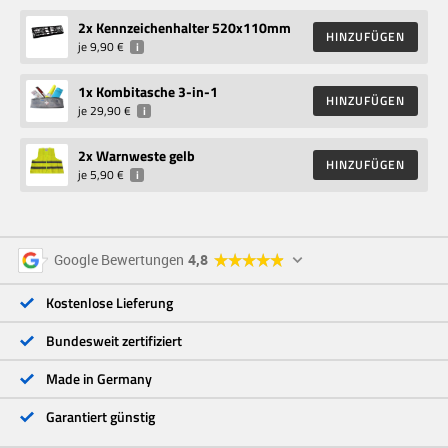
2
x Kennzeichenhalter 520x110mm
HINZUFÜGEN
je
9,90 €
i
1
x Kombitasche 3-in-1
HINZUFÜGEN
je
29,90 €
i
2
x Warnweste gelb
HINZUFÜGEN
je
5,90 €
i
5 Sterne
96 %
Google Bewertungen
4,8
4 Sterne
3 %
3 Sterne
<1 %
Kostenlose Lieferung
2 Sterne
<1 %
1 Stern
<1 %
Bundesweit zertifiziert
Made in Germany
Garantiert günstig