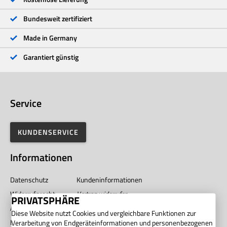
1 Stern
<1 %
Bundesweit zertifiziert
Made in Germany
Garantiert günstig
Service
KUNDENSERVICE
Informationen
Datenschutz
Kundeninformationen
Widerrufsrecht
Vertrag widerrufen
PRIVATSPHÄRE
AGB
Impressum
Diese Website nutzt Cookies und vergleichbare Funktionen zur
Barrierefreiheit
Unternehmen
Verarbeitung von Endgeräteinformationen und personenbezogenen