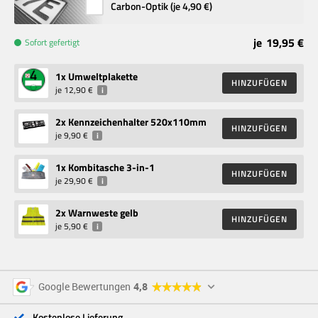
Carbon-Optik (je
4,90 €
)
je
19,95 €
Sofort gefertigt
1
x Umweltplakette
HINZUFÜGEN
je
12,90 €
i
2
x Kennzeichenhalter 520x110mm
HINZUFÜGEN
je
9,90 €
i
1
x Kombitasche 3-in-1
HINZUFÜGEN
je
29,90 €
i
2
x Warnweste gelb
HINZUFÜGEN
je
5,90 €
i
5 Sterne
96 %
Google Bewertungen
4,8
4 Sterne
3 %
3 Sterne
<1 %
Kostenlose Lieferung
2 Sterne
<1 %