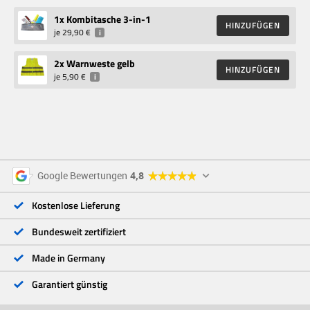
1
x Kombitasche 3-in-1
HINZUFÜGEN
je
29,90 €
i
2
x Warnweste gelb
HINZUFÜGEN
je
5,90 €
i
5 Sterne
96 %
Google Bewertungen
4,8
4 Sterne
3 %
3 Sterne
<1 %
Kostenlose Lieferung
2 Sterne
<1 %
1 Stern
<1 %
Bundesweit zertifiziert
Made in Germany
Garantiert günstig