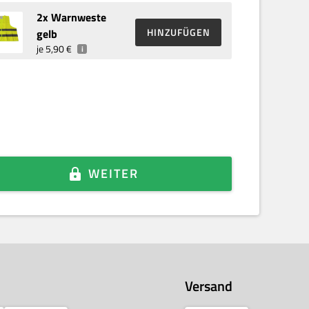
2
x Warnweste
HINZUFÜGEN
gelb
je
5,90 €
i
WEITER
Versand