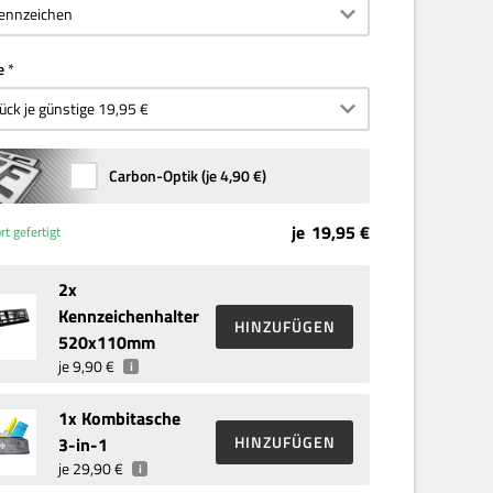
e
Carbon-Optik (je
4,90 €
)
je
19,95 €
rt gefertigt
2
x
Kennzeichenhalter
HINZUFÜGEN
520x110mm
je
9,90 €
i
1
x Kombitasche
HINZUFÜGEN
3-in-1
je
29,90 €
i