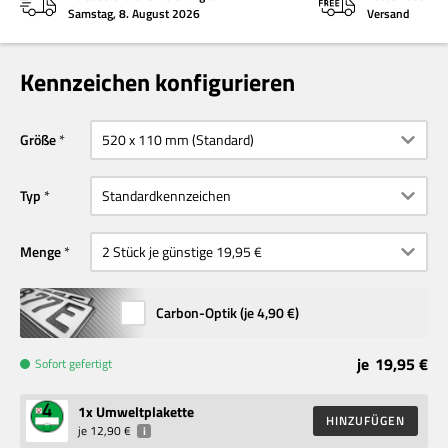
Samstag, 8. August 2026
Versand
Kennzeichen konfigurieren
Größe
Typ
Menge
Carbon-Optik (je
4,90 €
)
je
19,95 €
Sofort gefertigt
1
x Umweltplakette
HINZUFÜGEN
je
12,90 €
i