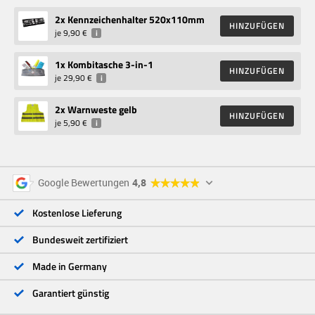
2
x Kennzeichenhalter 520x110mm
HINZUFÜGEN
je
9,90 €
i
1
x Kombitasche 3-in-1
HINZUFÜGEN
je
29,90 €
i
2
x Warnweste gelb
HINZUFÜGEN
je
5,90 €
i
5 Sterne
96 %
Google Bewertungen
4,8
4 Sterne
3 %
3 Sterne
<1 %
Kostenlose Lieferung
2 Sterne
<1 %
1 Stern
<1 %
Bundesweit zertifiziert
Made in Germany
Garantiert günstig