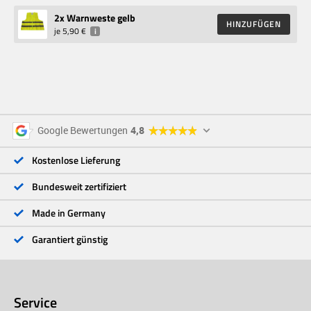
2
x Warnweste gelb
HINZUFÜGEN
je
5,90 €
i
5 Sterne
96 %
Google Bewertungen
4,8
4 Sterne
3 %
3 Sterne
<1 %
Kostenlose Lieferung
2 Sterne
<1 %
1 Stern
<1 %
Bundesweit zertifiziert
Made in Germany
Garantiert günstig
Service