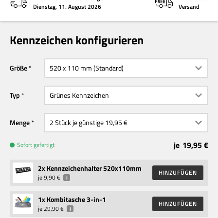
Dienstag, 11. August 2026
Versand
Kennzeichen konfigurieren
Größe
Typ
Menge
je
19,95 €
Sofort gefertigt
2
x Kennzeichenhalter 520x110mm
HINZUFÜGEN
je
9,90 €
i
1
x Kombitasche 3-in-1
HINZUFÜGEN
je
29,90 €
i