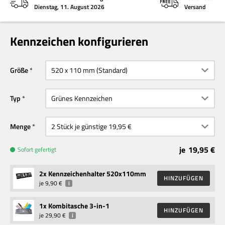
Dienstag, 11. August 2026
Versand
Kennzeichen konfigurieren
Größe
Typ
Menge
je
19,95 €
Sofort gefertigt
2
x Kennzeichenhalter 520x110mm
HINZUFÜGEN
je
9,90 €
i
1
x Kombitasche 3-in-1
HINZUFÜGEN
je
29,90 €
i