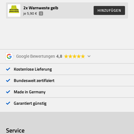
2
x Warnweste gelb
HINZUFÜGEN
je
5,90 €
i
5 Sterne
96 %
Google Bewertungen
4,8
4 Sterne
3 %
3 Sterne
<1 %
Kostenlose Lieferung
2 Sterne
<1 %
1 Stern
<1 %
Bundesweit zertifiziert
Made in Germany
Garantiert günstig
Service