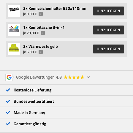
2
x Kennzeichenhalter 520x110mm
HINZUFÜGEN
je
9,90 €
i
1
x Kombitasche 3-in-1
HINZUFÜGEN
je
29,90 €
i
2
x Warnweste gelb
HINZUFÜGEN
je
5,90 €
i
5 Sterne
96 %
Google Bewertungen
4,8
4 Sterne
3 %
3 Sterne
<1 %
Kostenlose Lieferung
2 Sterne
<1 %
1 Stern
<1 %
Bundesweit zertifiziert
Made in Germany
Garantiert günstig