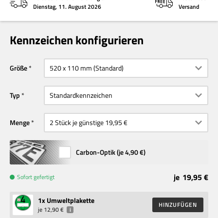
Dienstag, 11. August 2026
Versand
Kennzeichen konfigurieren
Größe
Typ
Menge
Carbon-Optik (je
4,90 €
)
je
19,95 €
Sofort gefertigt
1
x Umweltplakette
HINZUFÜGEN
je
12,90 €
i