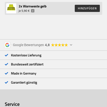
2
x Warnweste gelb
HINZUFÜGEN
je
5,90 €
i
5 Sterne
96 %
Google Bewertungen
4,8
4 Sterne
3 %
3 Sterne
<1 %
Kostenlose Lieferung
2 Sterne
<1 %
1 Stern
<1 %
Bundesweit zertifiziert
Made in Germany
Garantiert günstig
Service