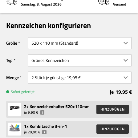
Samstag, 8. August 2026
Versand
Kennzeichen konfigurieren
Größe
Typ
Menge
je
19,95 €
Sofort gefertigt
2
x Kennzeichenhalter 520x110mm
HINZUFÜGEN
je
9,90 €
i
1
x Kombitasche 3-in-1
HINZUFÜGEN
je
29,90 €
i