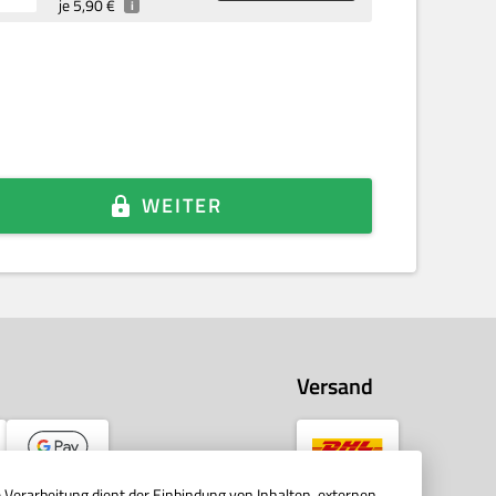
je
5,90 €
i
WEITER
Versand
Verarbeitung dient der Einbindung von Inhalten, externen