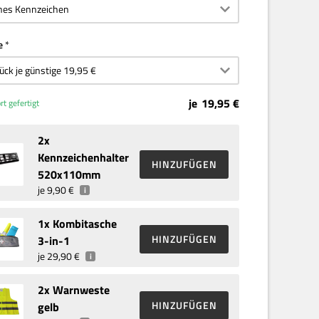
e
je
19,95 €
rt gefertigt
2
x
Kennzeichenhalter
HINZUFÜGEN
520x110mm
je
9,90 €
i
1
x Kombitasche
HINZUFÜGEN
3-in-1
je
29,90 €
i
2
x Warnweste
HINZUFÜGEN
gelb