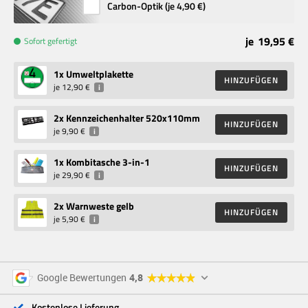
Carbon-Optik (je
4,90 €
)
je
19,95 €
Sofort gefertigt
1
x Umweltplakette
HINZUFÜGEN
je
12,90 €
i
2
x Kennzeichenhalter 520x110mm
HINZUFÜGEN
je
9,90 €
i
1
x Kombitasche 3-in-1
HINZUFÜGEN
je
29,90 €
i
2
x Warnweste gelb
HINZUFÜGEN
je
5,90 €
i
5 Sterne
96 %
Google Bewertungen
4,8
4 Sterne
3 %
3 Sterne
<1 %
Kostenlose Lieferung
2 Sterne
<1 %