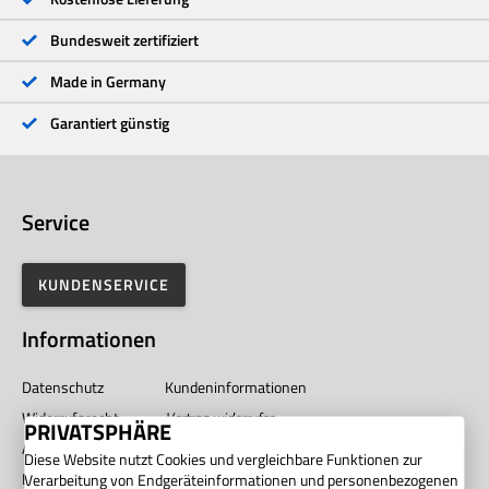
1 Stern
<1 %
Bundesweit zertifiziert
Made in Germany
Garantiert günstig
Service
KUNDENSERVICE
Informationen
Datenschutz
Kundeninformationen
Widerrufsrecht
Vertrag widerrufen
PRIVATSPHÄRE
AGB
Impressum
Diese Website nutzt Cookies und vergleichbare Funktionen zur
Barrierefreiheit
Unternehmen
Verarbeitung von Endgeräteinformationen und personenbezogenen