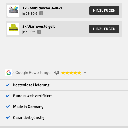
1
x Kombitasche 3-in-1
HINZUFÜGEN
je
29,90 €
i
2
x Warnweste gelb
HINZUFÜGEN
je
5,90 €
i
5 Sterne
96 %
Google Bewertungen
4,8
4 Sterne
3 %
3 Sterne
<1 %
Kostenlose Lieferung
2 Sterne
<1 %
1 Stern
<1 %
Bundesweit zertifiziert
Made in Germany
Garantiert günstig