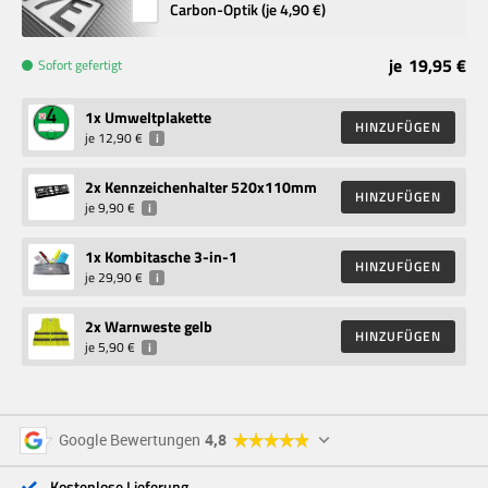
Carbon-Optik (je
4,90 €
)
je
19,95 €
Sofort gefertigt
1
x Umweltplakette
HINZUFÜGEN
je
12,90 €
i
2
x Kennzeichenhalter 520x110mm
HINZUFÜGEN
je
9,90 €
i
1
x Kombitasche 3-in-1
HINZUFÜGEN
je
29,90 €
i
2
x Warnweste gelb
HINZUFÜGEN
je
5,90 €
i
5 Sterne
96 %
Google Bewertungen
4,8
4 Sterne
3 %
3 Sterne
<1 %
Kostenlose Lieferung
2 Sterne
<1 %