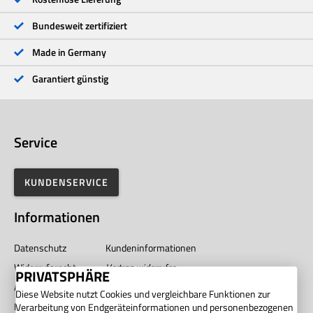
1 Stern
<1 %
Bundesweit zertifiziert
Made in Germany
Garantiert günstig
Service
KUNDENSERVICE
Informationen
Datenschutz
Kundeninformationen
Widerrufsrecht
Vertrag widerrufen
PRIVATSPHÄRE
AGB
Impressum
Diese Website nutzt Cookies und vergleichbare Funktionen zur
Barrierefreiheit
Unternehmen
Verarbeitung von Endgeräteinformationen und personenbezogenen